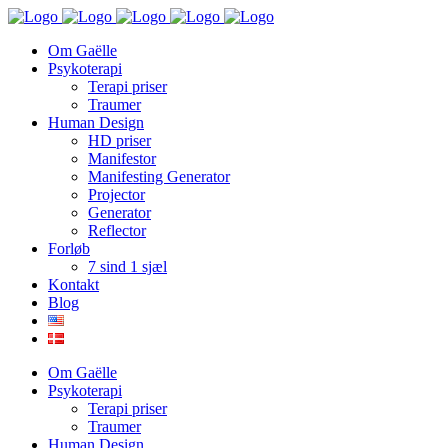
Om Gaëlle
Psykoterapi
Terapi priser
Traumer
Human Design
HD priser
Manifestor
Manifesting Generator
Projector
Generator
Reflector
Forløb
7 sind 1 sjæl
Kontakt
Blog
Om Gaëlle
Psykoterapi
Terapi priser
Traumer
Human Design